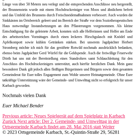
Länge von über 50 Metern neu verlegt und die entsprechenden Anschlüsse neu hergestellt,
der Brunnenstein wurde mit einem Hochdruckreiniger von Moos und ähnlichem befreit
und das Umfeld des Brunnens durch Freischneidemaßnahmen verbessert. Auch wurden die
Sinkkästen im Ortsbereich geleert und im Bereich der Straße vor dem Soziotherapeutischen
Haus notwendige Instandsetzungen an den Pflasterungen vorgenommen. Als kleine
Entschädigung für die geleistete Arbeit, konnten sich alle Helferinnen und Helfer am Ende
des arbeitsreichen Vormittages durch einen leckeres Hirschgulasch mit Knödel und
Apfelkompott sowie kühlen Getränken stärken. Bei unserem Jagdpächter Herbert
Stromberg möchte ich mich für das gestiftete Rotwild nochmals ausdrücklich bedanken,
ebenso beim Jagdpächter Gerd Würfel für die Geldspende. Auch die freiwillige Feuerwehr
Dörth hat uns mit der Bereitstellung eines Standrohres samt Schlauchleitung für den
Anschluss des Hochdruckreinigers unterstützt, auch hierfür herzlichen Dank. Mein ganz
besonderer Dank gilt jedoch allen fleißigen Bürgerinnen und Bürgern sowie dem gesamten
Gemeinderat für Euer tolles Engagement zum Wohle unserer Heimatgemeinde. Ohne Eure
tatkräftige Unterstützung wäre der Gemeinde- und Umwelttag nicht so erfolgreich für unser
Karbach geworden.
Nochmals vielen Dank
Euer Michael Bender
Previous article: Neues Spielgerät auf dem Spielplatz in Karbach
Zurück
Next article: Der 2. Gemeinde- und Umwelttag in der
Ortsgemeinde Karbach findet am 28. Mai 2016 statt
Weiter
© 2023 Ortsgemeinde Karbach, St.-Quintin-Straße 29, 56281