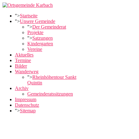
">
Startseite
">
Unsere Gemeinde
">
Der Gemeinderat
Projekte
">
Satzungen
Kindergarten
Vereine
Aktuelles
Termine
Bilder
Wanderweg
">
Rheinhöhentour Sankt
Quintin
Archiv
Gemeinderatssitzungen
Impressum
Datenschutz
">
Sitemap