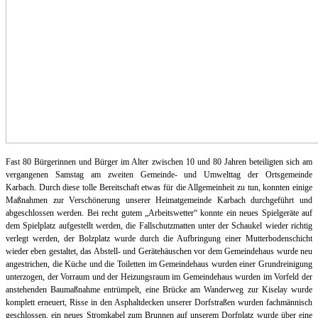
Fa
st 8
0 Bürgerinnen und
Bürger im Alter zwischen 10 und 80 Jahren beteiligten sich am
vergangenen Samstag am zweiten Gemeinde- und Umwelttag der Ortsgemeinde
Karbach. Durch diese tolle Bereitsch
aft etwas für di
e Allgemeinheit zu tun, konnten einige
Maßnahmen zur Verschönerung unserer Heimatgemeinde Karbach durchgeführt und
abgeschlossen werden.
Bei recht gutem „Arbeitswetter“ konnte ein neues Spielgeräte auf
dem Spielplatz aufgestellt werden, die Fallschutzmatten unter der Schaukel wieder richtig
ver
legt werden, der Bolzplatz wurde durch die Aufbringung einer Mutterboden
schicht
wieder eben gestaltet, das Abstell- und Gerätehäuschen
vor dem Gemeindehaus wurde neu
angestrichen, die Küche und die Toiletten im Gemeindehaus wurden einer Grundreinigung
unterzogen, der Vorraum und der Heizungsraum im Gemeindehaus wurden im Vorfeld der
anstehenden Baumaßnahme entrümpelt, eine Brücke am Wanderweg zur Kiselay wurde
komplett erneuert, Risse in den Asphaltdecken unserer Dorfstraßen wurden fachmännisch
geschlossen, ein neues Stromkabel zum Brunnen auf unserem Dorfplatz wurde über eine